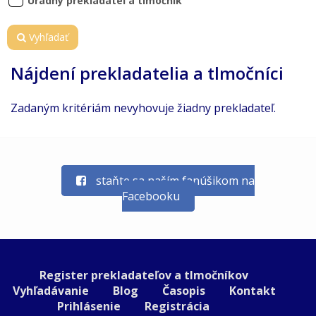
Úradný prekladateľ a tlmočník
Vyhľadať
Nájdení prekladatelia a tlmočníci
Zadaným kritériám nevyhovuje žiadny prekladateľ.
staňte sa naším fanúšikom na
Facebooku
Register prekladateľov a tlmočníkov
Vyhľadávanie
Blog
Časopis
Kontakt
Prihlásenie
Registrácia